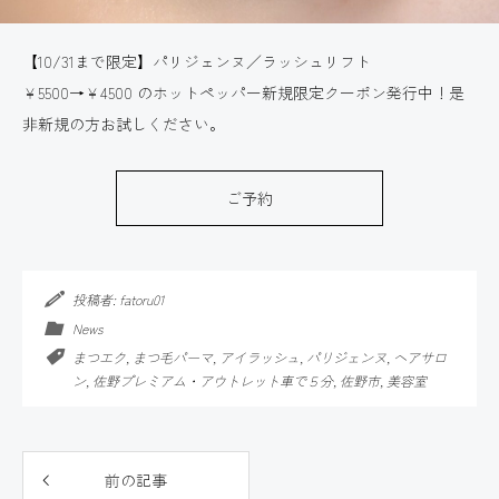
規限
ま
定ク
す
ーポ
【10/31まで限定】パリジェンヌ／ラッシュリフト
ン
￥5500→￥4500 のホットペッパー新規限定クーポン発行中！是
非新規の方お試しください。
ご予約
投稿者:
fatoru01
News
まつエク
,
まつ毛パーマ
,
アイラッシュ
,
パリジェンヌ
,
ヘアサロ
ン
,
佐野プレミアム・アウトレット車で５分
,
佐野市
,
美容室
前の記事