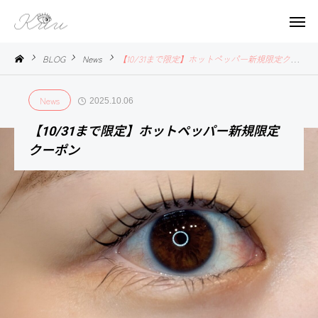
BLOG
News
【10/31まで限定】ホットペッパー新規限定クーポン
News
2025.10.06
ews
News
News
News
News
【10/31まで限定】ホットペッパー新規限定
ご
【1
新
ご
【
クーポン
報
0/31
店
報
0
告
まで
舗
告
限
オ
定】
ー
ホッ
プ
トペ
ン
ッパ
致
ー新
し